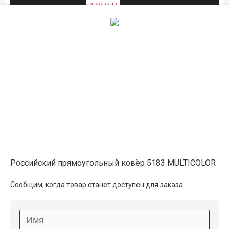
4 050 ₽
ЛЕТНЯЯ РАСПРОДАЖА
1.2×1.7
5 650 ₽
распродано
6 300 ₽
ЛЕТНЯЯ РАСПРОДАЖА
1.6×2.3
10 150 ₽
распродано
Российский прямоугольный ковёр 5183 MULTICOLOR
11 400 ₽
Сообщим, когда товар станет доступен для заказа.
ЛЕТНЯЯ РАСПРОДАЖА