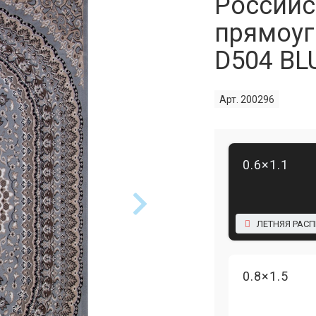
Российс
прямоуг
D504 BL
Арт. 200296
0.6×1.1
ЛЕТНЯЯ РАС
0.8×1.5