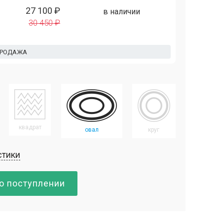
27 100 ₽
в наличии
30 450 ₽
ПРОДАЖА
квадрат
овал
круг
стики
о поступлении