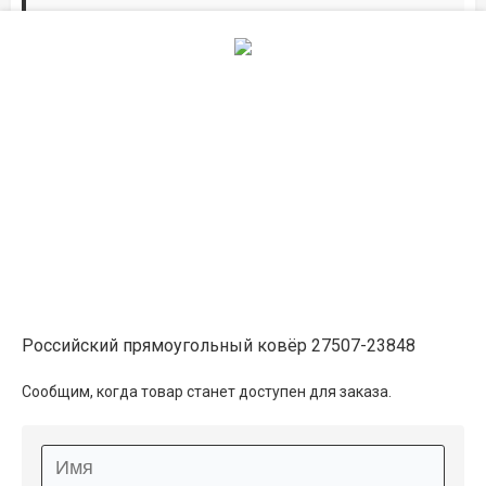
Дорожки по вашим размерам
Добавьте дорожку в корзину и выберите
желаемую длину в
погонных метрах
.
Мы всё проверим, согласуем, подтвердим.
Сделаем раскрой и оверлок.
Описание
Информация о доставке
Российский прямоугольный ковёр 27507-23848
Способы оплаты
Сообщим, когда товар станет доступен для заказа.
Дополнительные услуги