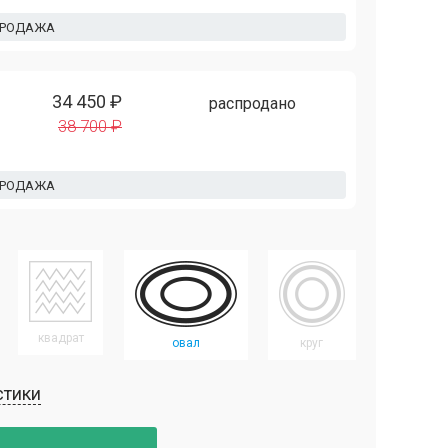
ПРОДАЖА
34 450 ₽
распродано
38 700 ₽
ПРОДАЖА
квадрат
овал
круг
стики