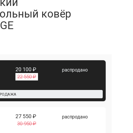
кий
ольный ковёр
IGE
20 100 ₽
распродано
22 550 ₽
ПРОДАЖА
27 550 ₽
распродано
30 950 ₽