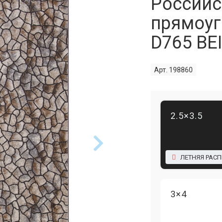
Российс
прямоуг
D765 BE
Арт. 198860
2.5×3.5
ЛЕТНЯЯ РАС
3×4