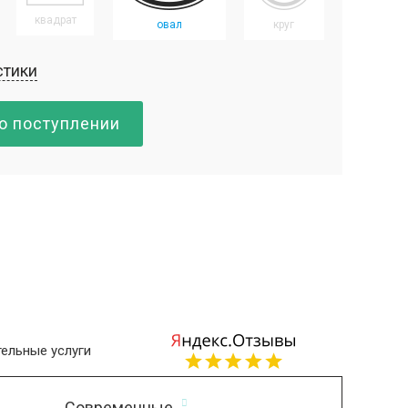
квадрат
овал
круг
стики
о поступлении
ельные услуги
Современные