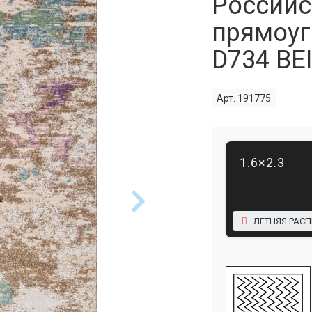
Российс
прямоуг
D734 BE
Арт. 191775
1.6×2.3
ЛЕТНЯЯ РАС