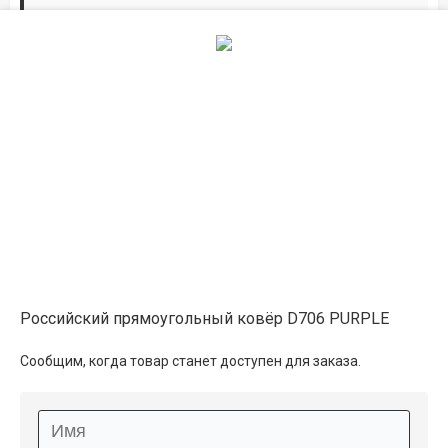
Дорожки по вашим размерам
Добавьте дорожку в корзину и выберите
желаемую длину в
погонных метрах
.
Мы всё проверим, согласуем, подтвердим.
Сделаем раскрой и оверлок.
Описание
Информация о доставке
Российский прямоугольный ковёр D706 PURPLE
Способы оплаты
Сообщим, когда товар станет доступен для заказа.
Дополнительные услуги