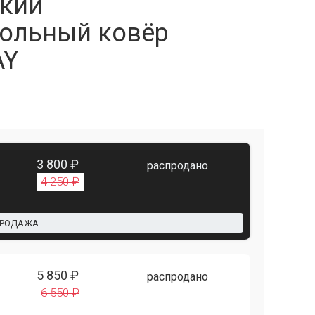
кий
ольный ковёр
AY
3 800 ₽
распродано
4 250 ₽
ПРОДАЖА
5 850 ₽
распродано
6 550 ₽