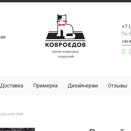
+7 
Пн-
ая
ЗАКА
центр ковровых
покрытий
Доставка
Примерка
Дизайнерам
Отзывы
вёр t635 GRAY