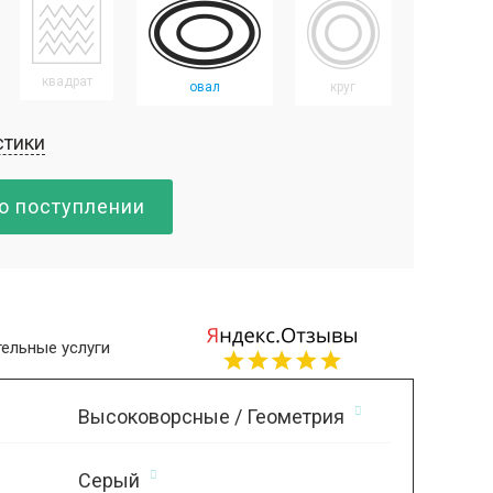
квадрат
овал
круг
стики
о поступлении
ельные услуги
Высоковорсные / Геометрия
Серый