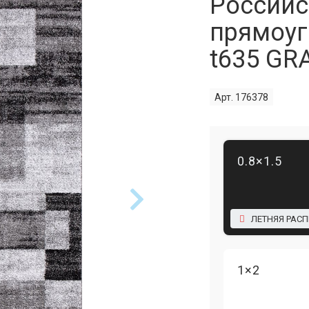
Российс
прямоуг
t635 GR
Арт. 176378
0.8×1.5
ЛЕТНЯЯ РАС
1×2