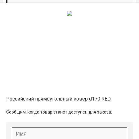
Дорожки по вашим размерам
Добавьте дорожку в корзину и выберите
желаемую длину в
погонных метрах
.
Мы всё проверим, согласуем, подтвердим.
Сделаем раскрой и оверлок.
Описание
Информация о доставке
Российский прямоугольный ковёр d170 RED
Способы оплаты
Сообщим, когда товар станет доступен для заказа.
Дополнительные услуги