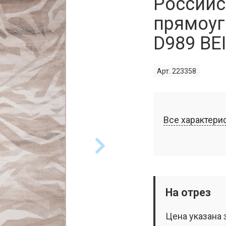
Российс
прямоуг
D989 BE
Арт. 223358
Все характери
На отрез
Цена указана 