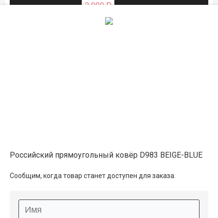
3 000 ₽
ЛЕТНЯЯ РАСПРОДАЖА
1×2
4 100 ₽
распродано
4 650 ₽
ЛЕТНЯЯ РАСПРОДАЖА
1.6×2.3
7 600 ₽
распродано
Российский прямоугольный ковёр D983 BEIGE-BLUE
8 500 ₽
Сообщим, когда товар станет доступен для заказа.
ЛЕТНЯЯ РАСПРОДАЖА