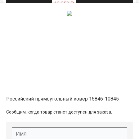
12 350 ₽
ЛЕТНЯЯ РАСПРОДАЖА
3×4
16 450 ₽
распродано
18 500 ₽
ЛЕТНЯЯ РАСПРОДАЖА
Российский прямоугольный ковёр 15846-10845
Описание
Сообщим, когда товар станет доступен для заказа.
Информация о доставке