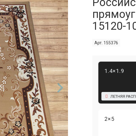
Российс
прямоуг
15120-1
Арт. 155376
1.4×1.9
ЛЕТНЯЯ РАС
2×5