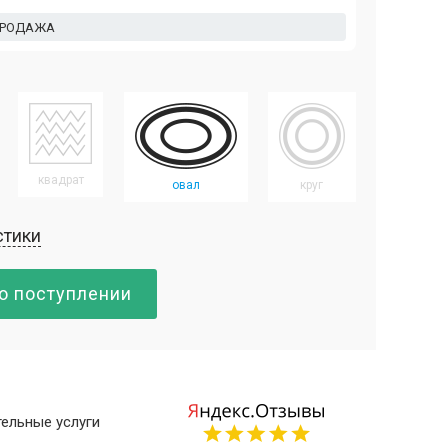
ПРОДАЖА
квадрат
овал
круг
стики
о поступлении
ельные услуги