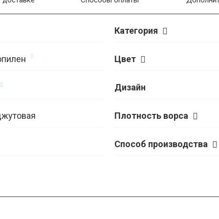
 доставке
Способы оплаты
Дополнит
Категория
опилен
Цвет
Дизайн
джутовая
Плотность ворса
Способ производства