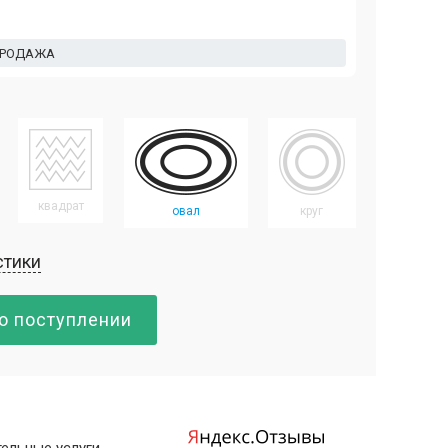
ПРОДАЖА
квадрат
овал
круг
стики
о поступлении