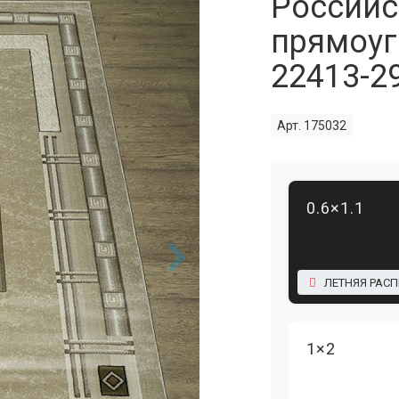
Российс
прямоуг
22413-2
Арт. 175032
0.6×1.1
ЛЕТНЯЯ РАС
1×2