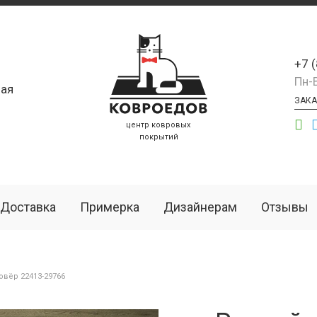
+7 
Пн-
ая
ЗАКА
центр ковровых
покрытий
Доставка
Примерка
Дизайнерам
Отзывы
вёр 22413-29766