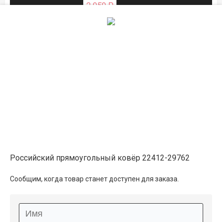
2 050 ₽
ЛЕТНЯЯ РАСПРОДАЖА
0.8×1.5
3 300 ₽
распродано
3 750 ₽
ЛЕТНЯЯ РАСПРОДАЖА
в магазине
1.5×2.3
8 800 ₽
в наличии
Российский прямоугольный ковёр 22412-29762
9 900 ₽
Сообщим, когда товар станет доступен для заказа.
ЛЕТНЯЯ РАСПРОДАЖА