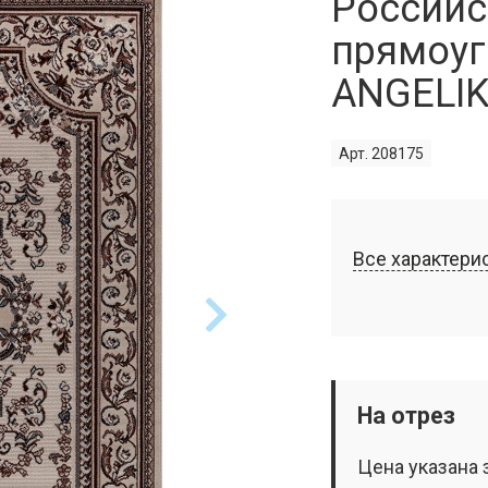
Российс
прямоуг
ANGELIKA
Арт. 208175
Все характери
На отрез
Цена указана 