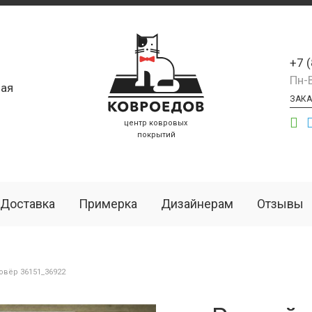
+7 
Пн-
ая
ЗАКА
центр ковровых
покрытий
Доставка
Примерка
Дизайнерам
Отзывы
вёр 36151_36922