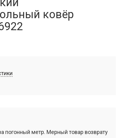
кий
ольный ковёр
6922
стики
за погонный метр. Мерный товар возврату