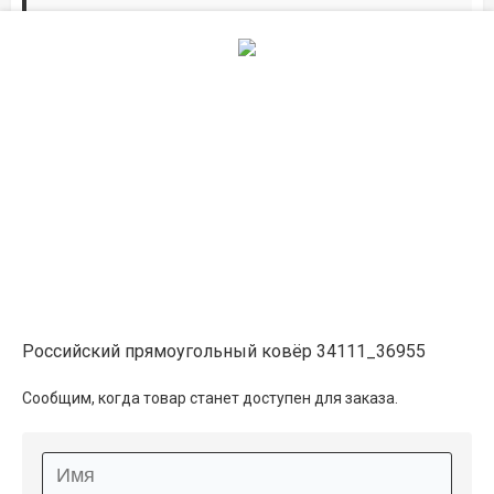
Дорожки по вашим размерам
Добавьте дорожку в корзину и выберите
желаемую длину в
погонных метрах
.
Мы всё проверим, согласуем, подтвердим.
Сделаем раскрой и оверлок.
Описание
Информация о доставке
Российский прямоугольный ковёр 34111_36955
Способы оплаты
Сообщим, когда товар станет доступен для заказа.
Дополнительные услуги