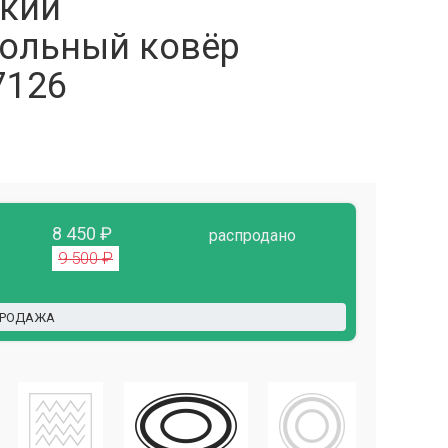
кий
ольный ковёр
7126
8 450 ₽
распродано
9 500 ₽
ПРОДАЖА