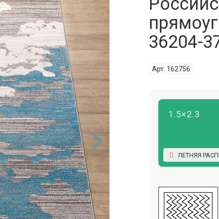
Российс
прямоуг
36204-3
Арт. 162756
1.5×2.3
ЛЕТНЯЯ РАС