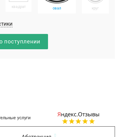
квадрат
овал
круг
стики
о поступлении
ельные услуги
Абстракция