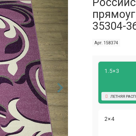
Российс
прямоуг
35304-3
Арт. 158374
1.5×3
ЛЕТНЯЯ РАС
2×4