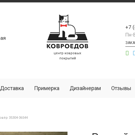
+7 
Пн-
ая
ЗАКА
центр ковровых
покрытий
Доставка
Примерка
Дизайнерам
Отзывы
вёр 35304-36544