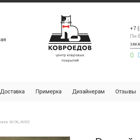
+7 
Пн-
ая
ЗАКА
центр ковровых
покрытий
Доставка
Примерка
Дизайнерам
Отзывы
вёр 36136_36922