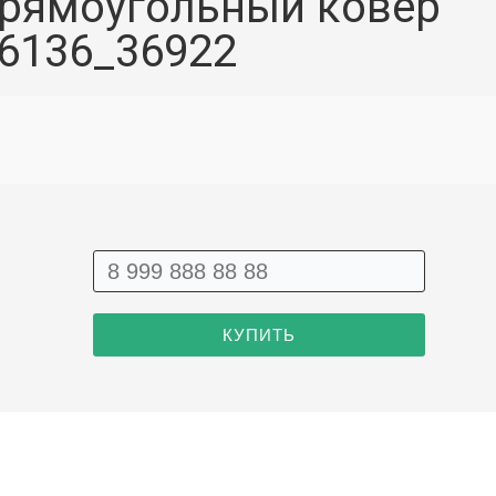
рямоугольный ковёр
6136_36922