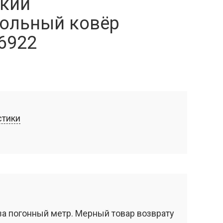
кий
ольный ковёр
6922
стики
за погонный метр. Мерный товар возврату