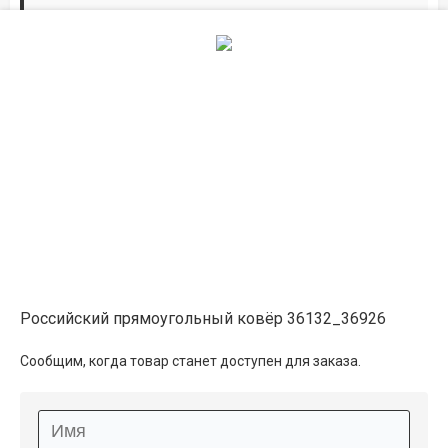
Дорожки по вашим размерам
Добавьте дорожку в корзину и выберите
желаемую длину в
погонных метрах
.
Мы всё проверим, согласуем, подтвердим.
Сделаем раскрой и оверлок.
Описание
Информация о доставке
Российский прямоугольный ковёр 36132_36926
Способы оплаты
Сообщим, когда товар станет доступен для заказа.
Дополнительные услуги