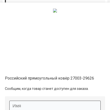
Дорожки по вашим размерам
Добавьте дорожку в корзину и выберите
желаемую длину в
погонных метрах
.
Мы всё проверим, согласуем, подтвердим.
Сделаем раскрой и оверлок.
Описание
Информация о доставке
Российский прямоугольный ковёр 27003-29626
Способы оплаты
Сообщим, когда товар станет доступен для заказа.
Дополнительные услуги