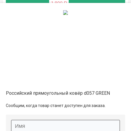
1 800 ₽
ЛЕТНЯЯ РАСПРОДАЖА
на складе
0.8×1.5
2 950 ₽
в наличии
3 300 ₽
ЛЕТНЯЯ РАСПРОДАЖА
1×2
4 500 ₽
распродано
Российский прямоугольный ковёр d057 GREEN
5 100 ₽
Сообщим, когда товар станет доступен для заказа.
ЛЕТНЯЯ РАСПРОДАЖА