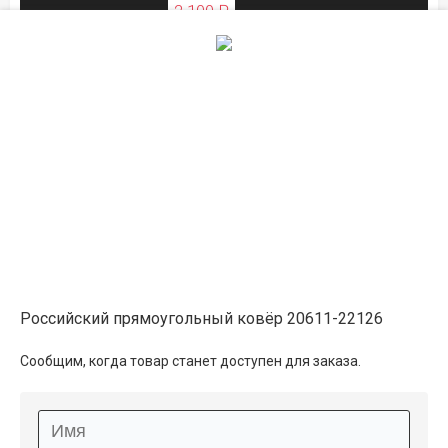
2 100 ₽
ЛЕТНЯЯ РАСПРОДАЖА
на складе
0.8×1.5
3 400 ₽
в наличии
3 850 ₽
ЛЕТНЯЯ РАСПРОДАЖА
1×2
5 250 ₽
распродано
Российский прямоугольный ковёр 20611-22126
5 900 ₽
Сообщим, когда товар станет доступен для заказа.
ЛЕТНЯЯ РАСПРОДАЖА