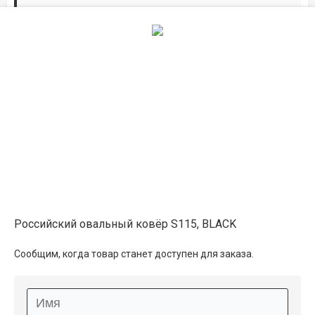
Дорожки по вашим размерам
Добавьте дорожку в корзину и выберите
желаемую длину в
погонных метрах
.
Мы всё проверим, согласуем, подтвердим.
Сделаем раскрой и оверлок.
Описание
Информация о доставке
Российский овальный ковёр S115, BLACK
Способы оплаты
Сообщим, когда товар станет доступен для заказа.
Дополнительные услуги