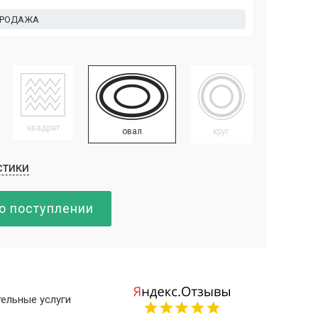
ПРОДАЖА
квадрат
овал
круг
стики
о поступлении
ельные услуги