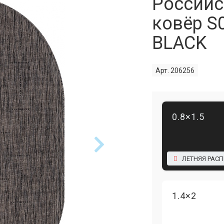
Российс
ковёр S
BLACK
Арт. 206256
0.8×1.5
ЛЕТНЯЯ РАС
1.4×2