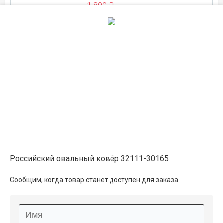
1 800 ₽
ЛЕТНЯЯ РАСПРОДАЖА
на складе
0.8×1
2 150 ₽
в наличии
2 400 ₽
ЛЕТНЯЯ РАСПРОДАЖА
на складе
0.8×1.5
3 200 ₽
в наличии
Российский овальный ковёр 32111-30165
3 600 ₽
Сообщим, когда товар станет доступен для заказа.
ЛЕТНЯЯ РАСПРОДАЖА