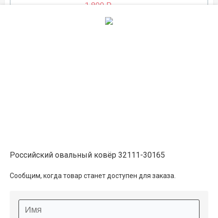
1 800 ₽
ЛЕТНЯЯ РАСПРОДАЖА
на складе
0.8×1
2 150 ₽
в наличии
2 400 ₽
ЛЕТНЯЯ РАСПРОДАЖА
на складе
0.8×1.5
3 200 ₽
в наличии
Российский овальный ковёр 32111-30165
3 600 ₽
Сообщим, когда товар станет доступен для заказа.
ЛЕТНЯЯ РАСПРОДАЖА