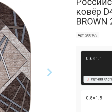
Российс
ковёр D
BROWN 
Арт. 200165
0.6×1.1
ЛЕТНЯЯ РАС
0.8×1.5