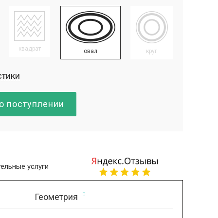
квадрат
овал
круг
стики
о поступлении
ельные услуги
Геометрия