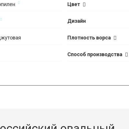
опилен
Цвет
Дизайн
джутовая
Плотность ворса
Способ производства
оссийский овальный