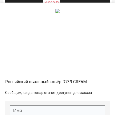
4 000 ₽
ЛЕТНЯЯ РАСПРОДАЖА
2×4
18 350 ₽
распродано
20 650 ₽
ЛЕТНЯЯ РАСПРОДАЖА
на складе
2.5×3.5
20 100 ₽
в наличии
Российский овальный ковёр D739 CREAM
22 550 ₽
Сообщим, когда товар станет доступен для заказа.
ЛЕТНЯЯ РАСПРОДАЖА