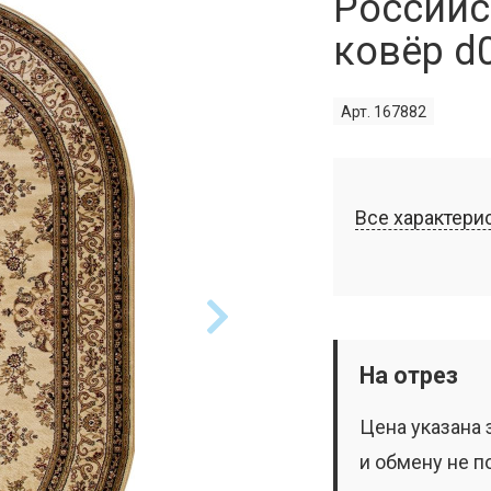
Российс
ковёр d
Арт. 167882
Все характери
На отрез
Цена указана 
и обмену не п