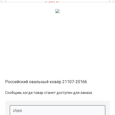
1 400 ₽
ЛЕТНЯЯ РАСПРОДАЖА
на складе
0.6×1.2
1 500 ₽
в наличии
1 650 ₽
ЛЕТНЯЯ РАСПРОДАЖА
на складе
0.8×1
1 650 ₽
в наличии
Российский овальный ковёр 21107-20166
1 850 ₽
Сообщим, когда товар станет доступен для заказа.
ЛЕТНЯЯ РАСПРОДАЖА