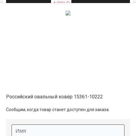
4 900 ₽
ЛЕТНЯЯ РАСПРОДАЖА
1.4×2.9
6 150 ₽
распродано
6 900 ₽
ЛЕТНЯЯ РАСПРОДАЖА
2×3
8 250 ₽
распродано
Российский овальный ковёр 15361-10222
9 250 ₽
Сообщим, когда товар станет доступен для заказа.
ЛЕТНЯЯ РАСПРОДАЖА