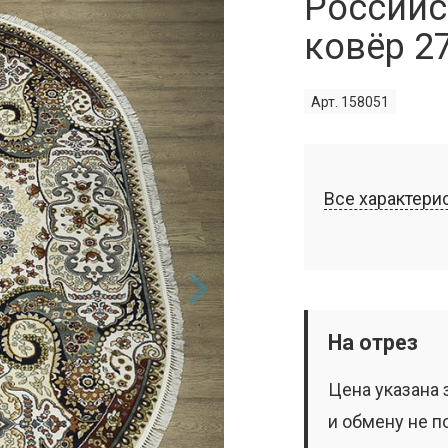
Российс
ковёр 2
Арт. 158051
Все характери
На отрез
Цена указана 
и обмену не п