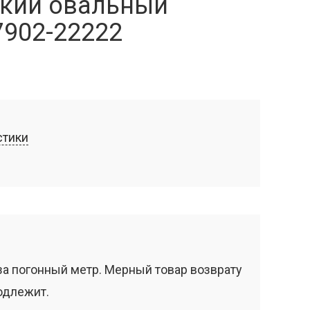
кий овальный
7902-22222
стики
за погонный метр. Мерный товар возврату
одлежит.