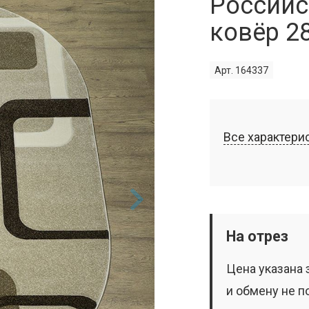
Российс
ковёр 2
Арт. 164337
Все характери
На отрез
Цена указана 
и обмену не п