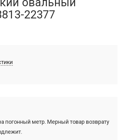
кий овальный
8813-22377
стики
за погонный метр. Мерный товар возврату
одлежит.