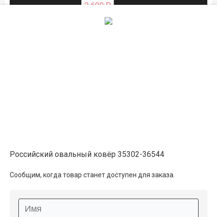
3 600 ₽
ЛЕТНЯЯ РАСПРОДАЖА
2×4
16 350 ₽
распродано
18 350 ₽
ЛЕТНЯЯ РАСПРОДАЖА
Российский овальный ковёр 35302-36544
Описание
Сообщим, когда товар станет доступен для заказа.
Информация о доставке