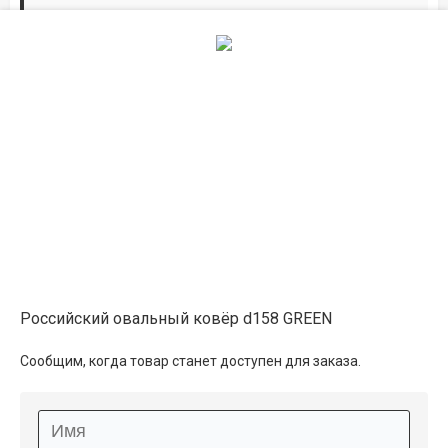
Дорожки по вашим размерам
Добавьте дорожку в корзину и выберите
желаемую длину в
погонных метрах
.
Мы всё проверим, согласуем, подтвердим.
Сделаем раскрой и оверлок.
Описание
Информация о доставке
Российский овальный ковёр d158 GREEN
Способы оплаты
Сообщим, когда товар станет доступен для заказа.
Дополнительные услуги