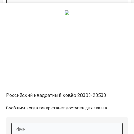
Дорожки по вашим размерам
Добавьте дорожку в корзину и выберите
желаемую длину в
погонных метрах
.
Мы всё проверим, согласуем, подтвердим.
Сделаем раскрой и оверлок.
Описание
Информация о доставке
Российский квадратный ковёр 28303-23533
Способы оплаты
Сообщим, когда товар станет доступен для заказа.
Дополнительные услуги