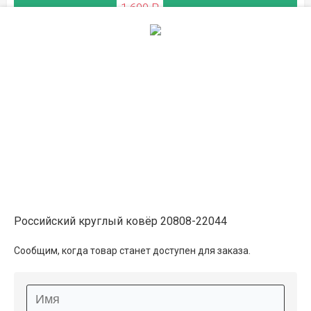
1 600 ₽
ЛЕТНЯЯ РАСПРОДАЖА
0.8×0.8
1 650 ₽
распродано
1 850 ₽
ЛЕТНЯЯ РАСПРОДАЖА
Российский круглый ковёр 20808-22044
Описание
Сообщим, когда товар станет доступен для заказа.
Информация о доставке