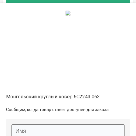
в магазине
2×2
74 500 ₽
в наличии
Описание
Информация о доставке
Способы оплаты
Монгольский круглый ковёр 6C2243 063
Дополнительные услуги
Сообщим, когда товар станет доступен для заказа.