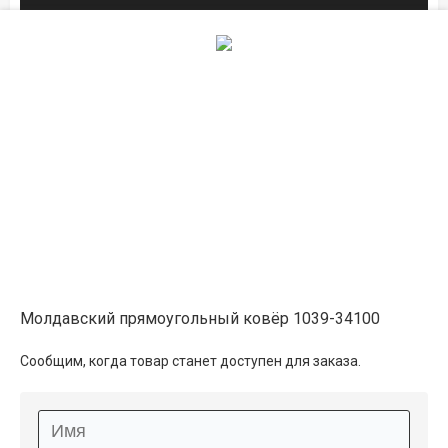
1×2
6 900 ₽
распродано
1.2×1.8
7 450 ₽
распродано
1.6×2.3
12 700 ₽
распродано
Молдавский прямоугольный ковёр 1039-34100
2×3
17 300 ₽
распродано
Сообщим, когда товар станет доступен для заказа.
2.4×3.2
22 100 ₽
распродано