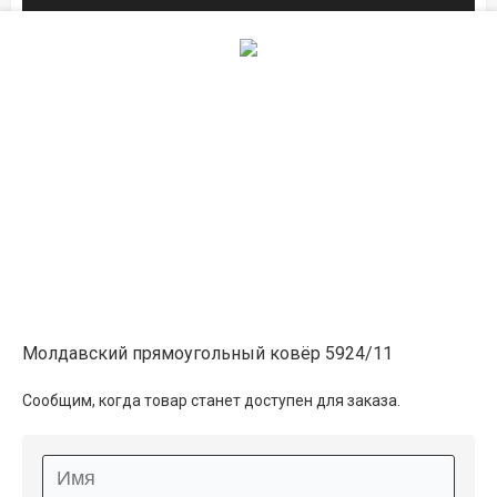
1.6×2.3
16 350 ₽
распродано
2×3
22 200 ₽
распродано
Описание
Молдавский прямоугольный ковёр 5924/11
Информация о доставке
Сообщим, когда товар станет доступен для заказа.
Способы оплаты
Дополнительные услуги