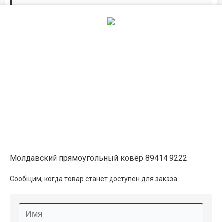
Дорожки по вашим размерам
Добавьте дорожку в корзину и выберите
желаемую длину в
погонных метрах
.
Мы всё проверим, согласуем, подтвердим.
Сделаем раскрой и оверлок.
Описание
Информация о доставке
Молдавский прямоугольный ковёр 89414 9222
Способы оплаты
Сообщим, когда товар станет доступен для заказа.
Дополнительные услуги