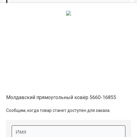
Дорожки по вашим размерам
Добавьте дорожку в корзину и выберите
желаемую длину в
погонных метрах
.
Мы всё проверим, согласуем, подтвердим.
Сделаем раскрой и оверлок.
Описание
Информация о доставке
Молдавский прямоугольный ковёр 5660-16855
Способы оплаты
Сообщим, когда товар станет доступен для заказа.
Дополнительные услуги