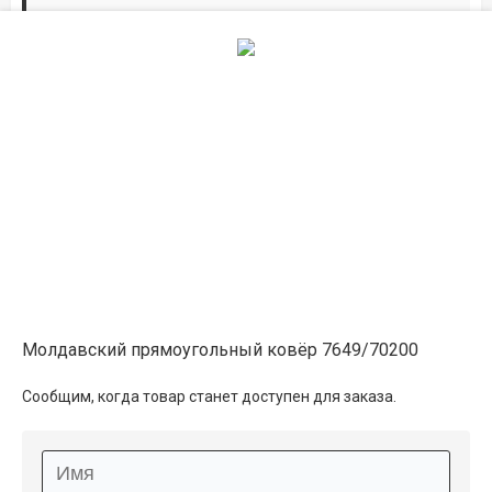
Дорожки по вашим размерам
Добавьте дорожку в корзину и выберите
желаемую длину в
погонных метрах
.
Мы всё проверим, согласуем, подтвердим.
Сделаем раскрой и оверлок.
Описание
Информация о доставке
Молдавский прямоугольный ковёр 7649/70200
Способы оплаты
Сообщим, когда товар станет доступен для заказа.
Дополнительные услуги