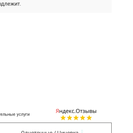
одлежит.
ельные услуги
Однотонные / Циновка