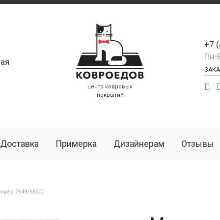
+7 
Пн-
ая
ЗАКА
центр ковровых
покрытий
Доставка
Примерка
Дизайнерам
Отзывы
овёр 7649/68200