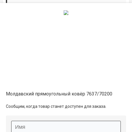
Дорожки по вашим размерам
Добавьте дорожку в корзину и выберите
желаемую длину в
погонных метрах
.
Мы всё проверим, согласуем, подтвердим.
Сделаем раскрой и оверлок.
Описание
Информация о доставке
Молдавский прямоугольный ковёр 7637/70200
Способы оплаты
Сообщим, когда товар станет доступен для заказа.
Дополнительные услуги