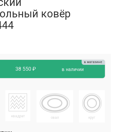
ский
ольный ковёр
444
в магазине
38 550 ₽
в наличии
квадрат
овал
круг