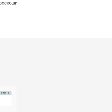
роскоши.
газине