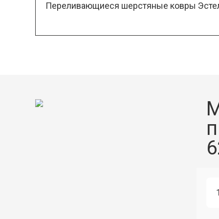
Переливающиеся шерстяные ковры Эстель
М
п
6