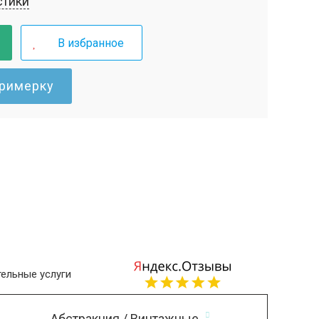
стики
В избранное
примерку
ельные услуги
Абстракция / Винтажные