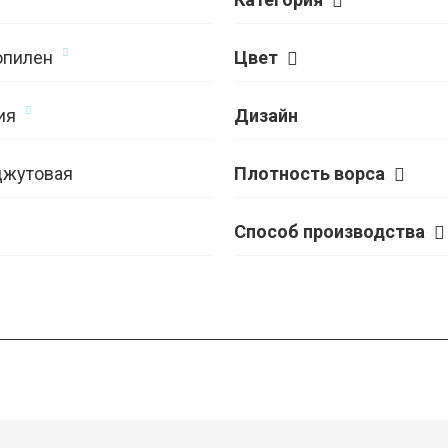
опилен
Цвет
ия
Дизайн
джутовая
Плотность ворса
Способ производства