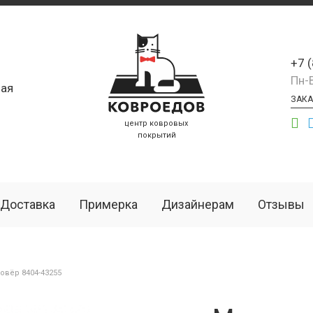
+7 
Пн-
ая
ЗАКА
центр ковровых
покрытий
Доставка
Примерка
Дизайнерам
Отзывы
вёр 8404-43255