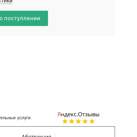
стики
о поступлении
ельные услуги
Абстракция