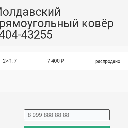
олдавский
рямоугольный ковёр
404-43255
1.2×1.7
7 400 ₽
распродано