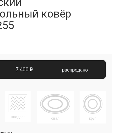
ский
ольный ковёр
255
7 400 ₽
распродано
квадрат
овал
круг