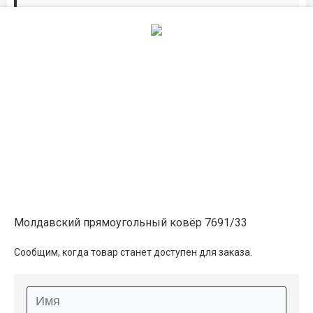
Дорожки по вашим размерам
Добавьте дорожку в корзину и выберите
желаемую длину в
погонных метрах
.
Мы всё проверим, согласуем, подтвердим.
Сделаем раскрой и оверлок.
Описание
Информация о доставке
Молдавский прямоугольный ковёр 7691/33
Способы оплаты
Сообщим, когда товар станет доступен для заказа.
Дополнительные услуги